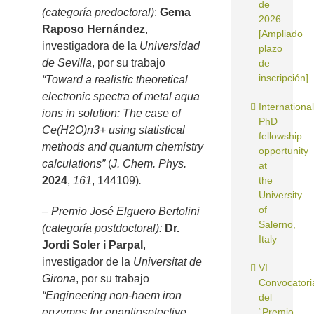
de
(categoría predoctoral)
:
Gema
2026
Raposo Hernández
,
[Ampliado
investigadora de la
Universidad
plazo
de Sevilla
, por su trabajo
de
inscripción]
“Toward a realistic theoretical
electronic spectra of metal aqua
International
ions in solution: The case of
PhD
Ce(H2O)n3+ using statistical
fellowship
methods and quantum chemistry
opportunity
calculations”
(
J. Chem. Phys.
at
2024
,
161
, 144109)
.
the
University
of
– Premio José Elguero Bertolini
Salerno,
(categoría postdoctoral):
Dr.
Italy
Jordi Soler i Parpal
,
investigador de la
Universitat de
VI
Girona
, por su trabajo
Convocatori
“Engineering non-haem iron
del
enzymes for enantioselective
“Premio