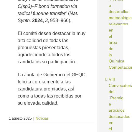
a
C(sp3)–F bond formation via
desarrollos
radical fluorine transfer”
(
Nat.
metodológic
Synth.
2024
,
3
, 958–966).
relevantes
en
El comité desea destacar la muy
el
alta calidad de todas las
área
propuestas presentadas,
de
agradeciendo a todos los
la
Química
candidatos su participación.
Computacion
La Junta de Gobierno del GEQC
VIII
felicita cordialmente a las
Convocatori
candidatura premiadas, así
del
como a todas las recibidas por
“Premio
su elevada calidad.
a
artículos
destacados
1 agosto 2025
|
Noticias
en
el