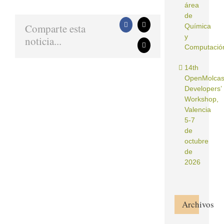
área
de
Comparte esta
Química
Facebook
X
y
noticia...
Computació
Correo
electrónico
14th
OpenMolca
Developers’
Workshop,
Valencia
5-7
de
octubre
de
2026
Archivos