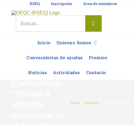
Saltar
RSEQ
Inscripción
Área de miembros
al
contenido
Buscar:
Inicio
Quienes Somos
Resolución
Convocatorias de ayudas
Premios
VII
Noticias
Actividades
Contacto
Convocatoria
“Premio a
artículos
Inicio
Noticias
Resolución VII Co
destacados en
el área de