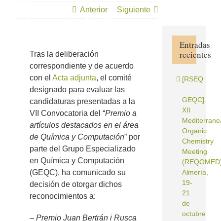
Química y
Anterior
Siguiente
Computación”
Entradas
recientes
Tras la deliberación
correspondiente y de acuerdo
con el
Acta adjunta
, el comité
[RSEQ
designado para evaluar las
–
GEQC]
candidaturas presentadas a la
XII
VII Convocatoria del “
Premio a
Mediterrane
artículos destacados en el área
Organic
de Química y Computación
” por
Chemistry
parte del Grupo Especializado
Meeting
en Química y Computación
(REQOMED)
(GEQC), ha comunicado su
Almería,
19-
decisión de otorgar dichos
21
reconocimientos a:
de
octubre
– Premio Juan Bertrán i Rusca