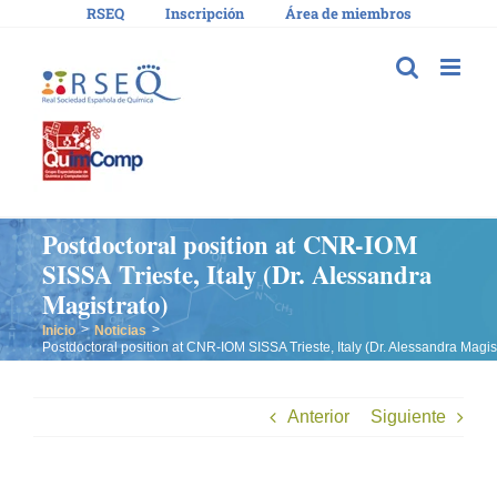
Saltar
RSEQ
Inscripción
Área de miembros
al
contenido
Postdoctoral position at CNR-IOM
SISSA Trieste, Italy (Dr. Alessandra
Magistrato)
Inicio
Noticias
Postdoctoral position at CNR-IOM SISSA Trieste, Italy (Dr. Alessandra Magis
Anterior
Siguiente